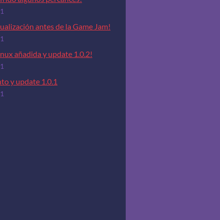
21
ualización antes de la Game Jam!
21
inux añadida y update 1.0.2!
21
to y update 1.0.1
21