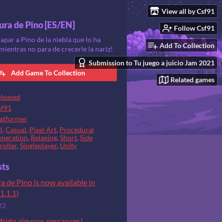
View all by Csf91
ura de Pino [ES/EN]
Follow Csf91
apar a Pino de la niebla que lo ha
Add To Collection
mientras no para de crecerle la nariz!
Submission to Tu juego a juicio Jam 2021
Add Game To Collection
Related games
leased
sf91
atformer
D
,
Casual
,
Pixel Art
,
Procedural
neration
,
Relaxing
,
Short
,
Side
roller
,
Singleplayer
,
Unity
sts
a de Pino is now available in
1.1.1)
22
frido algunos percances!