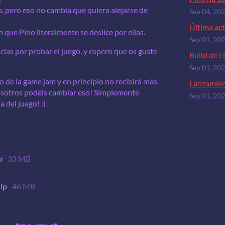
o, pero eso no cambia que quiera alejarse de
Sep 04, 20
Última act
 que Pino literalmente se deslice por ellas.
Sep 01, 20
ias por probar el juego, y espero que os guste
Build de L
Sep 01, 20
o de la game jam y en principio no recibirá más
Lanzamien
vosotros podéis cambiar eso! Simplemente
Sep 01, 20
 del juego! :)
p
33 MB
zip
46 MB