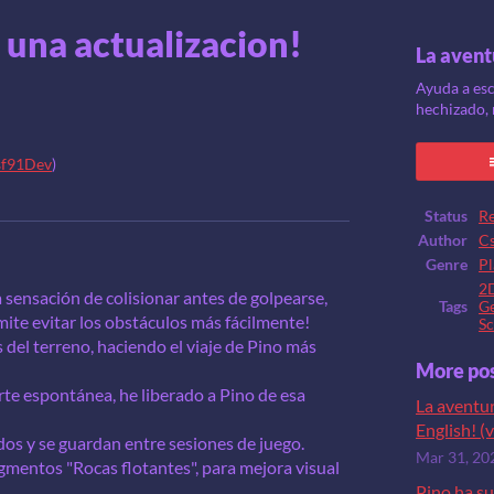
 una actualizacion!
La avent
Ayuda a esc
hechizado, 
f91Dev
)
ook
Status
Re
Author
C
Genre
Pl
2
a sensación de colisionar antes de golpearse,
Tags
Ge
rmite evitar los obstáculos más fácilmente!
Sc
s del terreno, haciendo el viaje de Pino más
More po
rte espontánea, he liberado a Pino de esa
La aventur
English! (v
os y se guardan entre sesiones de juego.
Mar 31, 20
gmentos "Rocas flotantes", para mejora visual
.
Pino ha su