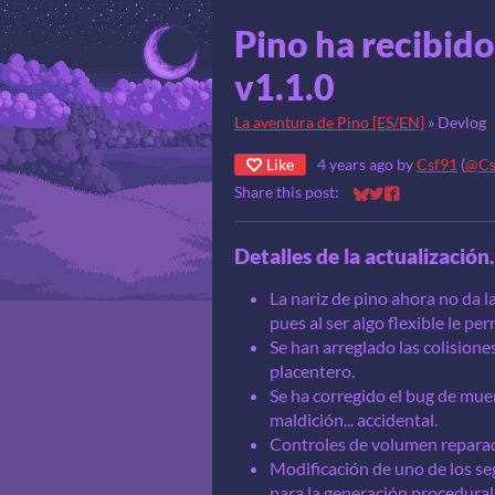
Pino ha recibido
v1.1.0
La aventura de Pino [ES/EN]
»
Devlog
Like
4 years ago
by
Csf91
(
@Cs
Share this post:
Share on Bluesky
Share on Twitter
Share on Faceb
Detalles de la actualización.
La nariz de pino ahora no da l
pues al ser algo flexible le pe
Se han arreglado las colisione
placentero.
Se ha corregido el bug de mue
maldición... accidental.
Controles de volumen reparad
Modificación de uno de los se
para la generación procedural